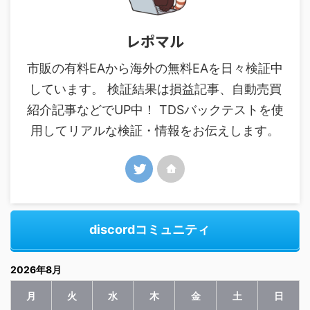
レポマル
市販の有料EAから海外の無料EAを日々検証中
しています。 検証結果は損益記事、自動売買
紹介記事などでUP中！ TDSバックテストを使
用してリアルな検証・情報をお伝えします。
discordコミュニティ
2026年8月
月
火
水
木
金
土
日