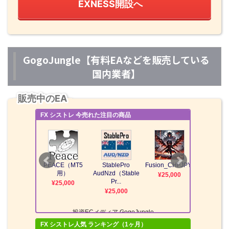
EXNESS開設へ
GogoJungle【有料EAなどを販売している
国内業者】
販売中のEA