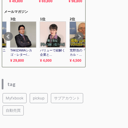
tag
Myfxbook
pickup
サブアカウント
自動売買