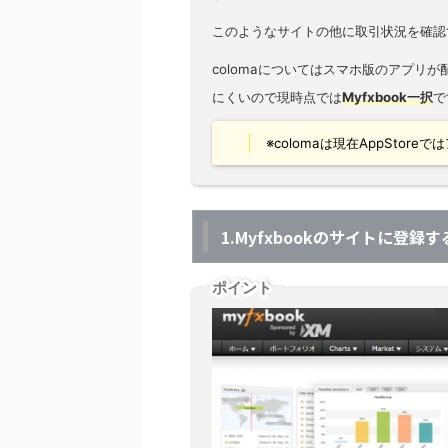
このようなサイトの他に取引状況を確認す
colomaについてはスマホ版のアプリ
にくいので現時点では
Myfxbook一択
で
※colomaは現在AppStor
1.Myfxbookのサイトに登録
ポイント