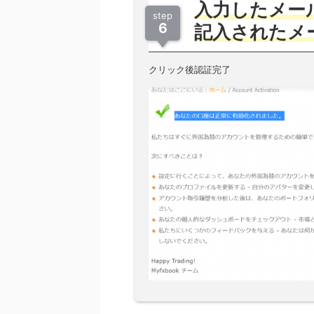
入力したメー
step
6
記入されたメ
クリック後認証完了