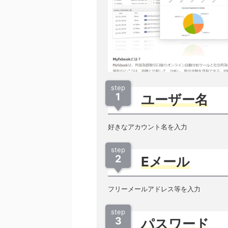
step
1
ユーザー名
好きなアカウント名を入力
step
2
Eメール
フリーメールアドレス等を入力
step
3
パスワード