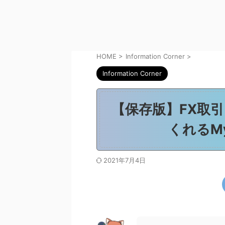
HOME
>
Information Corner
>
Information Corner
【保存版】FX取
くれるMy
2021年7月4日