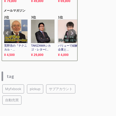
tag
Myfxbook
pickup
サブアカウント
自動売買