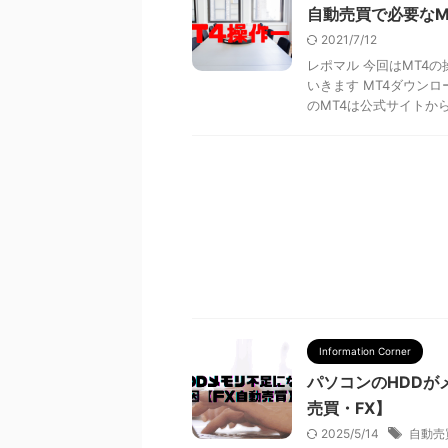
自動売買で必要なM
2021/7/12
レポマル 今回はMT4
いきます MT4ダウンロ
のMT4は公式サイトからは
Information Corner
パソコンのHDDが
売買・FX】
2025/5/14
自動売