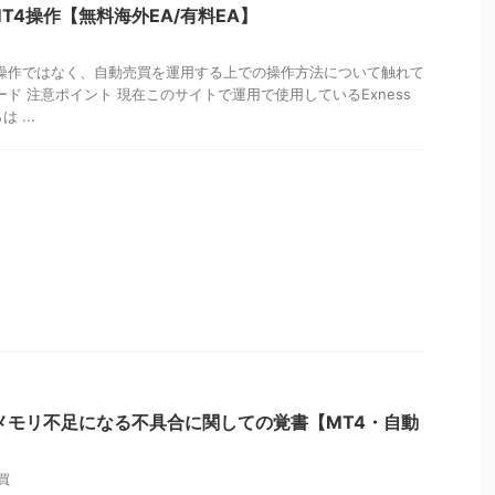
T4操作【無料海外EA/有料EA】
の操作ではなく、自動売買を運用する上での操作方法について触れて
ード 注意ポイント 現在このサイトで運用で使用しているExness
 ...
メモリ不足になる不具合に関しての覚書【MT4・自動
買