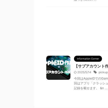
Information Corner
【サブアカウント作成】
2025/5/14
pickup
今回はAppleIDでのG
回はアプリ「クラッシ
記録を載せます。 &n ...