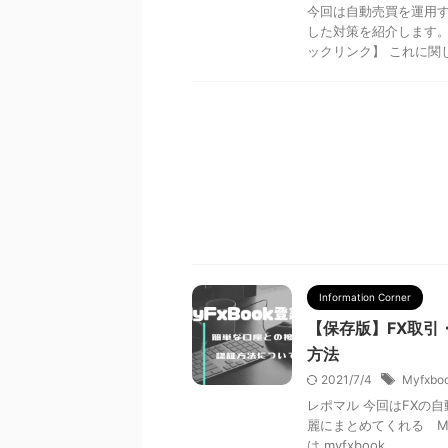
今回は自動売買を運用
した対策を紹介します。
ックリンク】 これに関して
Information Corner
【保存版】FX取引
方法
2021/7/4
Myfxbo
レポマル 今回はFXの
麗にまとめてくれる My
は myfxbook ...