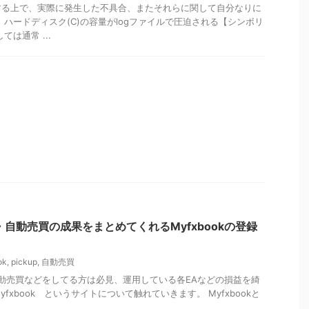
する上で、実際に発生した不具合、またそれらに関して自分なりに
 ハードディスク(C)の容量がlogファイルで圧迫される【シンボリ
は通常 ...
・自動売買の成果をまとめてくれるMyfxbookの登録
ok
,
pickup
,
自動売買
自動売買などをしてる方は必見、運用している各EAなどの損益を綺
fxbook というサイトについて触れていきます。 Myfxbookと