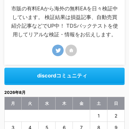
市販の有料EAから海外の無料EAを日々検証中
しています。 検証結果は損益記事、自動売買
紹介記事などでUP中！ TDSバックテストを使
用してリアルな検証・情報をお伝えします。
discordコミュニティ
2026年8月
月
火
水
木
金
土
日
1
2
3
4
5
6
7
8
9