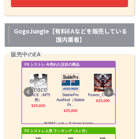
GogoJungle【有料EAなどを販売している
国内業者】
販売中のEA