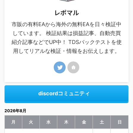
レポマル
市販の有料EAから海外の無料EAを日々検証中
しています。 検証結果は損益記事、自動売買
紹介記事などでUP中！ TDSバックテストを使
用してリアルな検証・情報をお伝えします。
discordコミュニティ
2026年8月
月
火
水
木
金
土
日