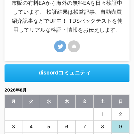
市販の有料EAから海外の無料EAを日々検証中
しています。 検証結果は損益記事、自動売買
紹介記事などでUP中！ TDSバックテストを使
用してリアルな検証・情報をお伝えします。
discordコミュニティ
2026年8月
月
火
水
木
金
土
日
1
2
3
4
5
6
7
8
9