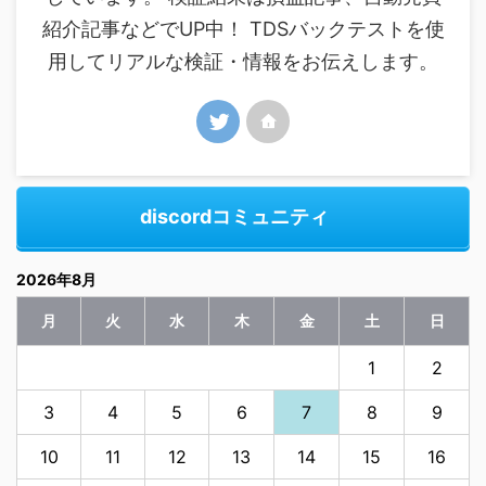
紹介記事などでUP中！ TDSバックテストを使
用してリアルな検証・情報をお伝えします。
discordコミュニティ
2026年8月
月
火
水
木
金
土
日
1
2
3
4
5
6
7
8
9
10
11
12
13
14
15
16