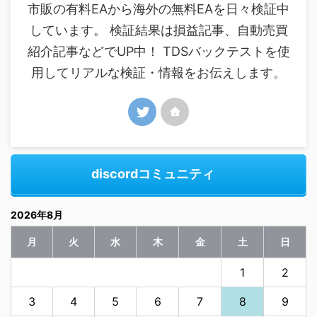
市販の有料EAから海外の無料EAを日々検証中
しています。 検証結果は損益記事、自動売買
紹介記事などでUP中！ TDSバックテストを使
用してリアルな検証・情報をお伝えします。
discordコミュニティ
2026年8月
月
火
水
木
金
土
日
1
2
3
4
5
6
7
8
9