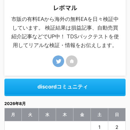
レポマル
市販の有料EAから海外の無料EAを日々検証中
しています。 検証結果は損益記事、自動売買
紹介記事などでUP中！ TDSバックテストを使
用してリアルな検証・情報をお伝えします。
discordコミュニティ
2026年8月
月
火
水
木
金
土
日
1
2