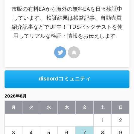
市販の有料EAから海外の無料EAを日々検証中
しています。 検証結果は損益記事、自動売買
紹介記事などでUP中！ TDSバックテストを使
用してリアルな検証・情報をお伝えします。
discordコミュニティ
2026年8月
月
火
水
木
金
土
日
1
2
3
4
5
6
7
8
9