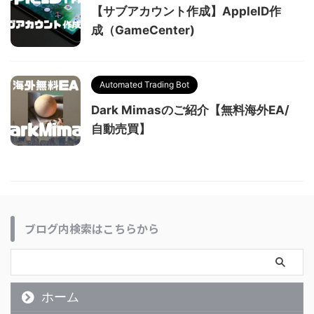
【サブアカウント作成】AppleID作
成（GameCenter)
Automated Trading Bot
Dark Mimasのご紹介【無料海外EA/
自動売買】
ブログ内検索はこちらから
ホーム