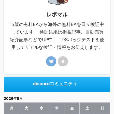
レポマル
市販の有料EAから海外の無料EAを日々検証中
しています。 検証結果は損益記事、自動売買
紹介記事などでUP中！ TDSバックテストを使
用してリアルな検証・情報をお伝えします。
discordコミュニティ
2026年8月
月
火
水
木
金
土
日