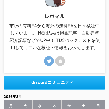
レポマル
市販の有料EAから海外の無料EAを日々検証中
しています。 検証結果は損益記事、自動売買
紹介記事などでUP中！ TDSバックテストを使
用してリアルな検証・情報をお伝えします。
discordコミュニティ
2026年8月
月
火
水
木
金
土
日