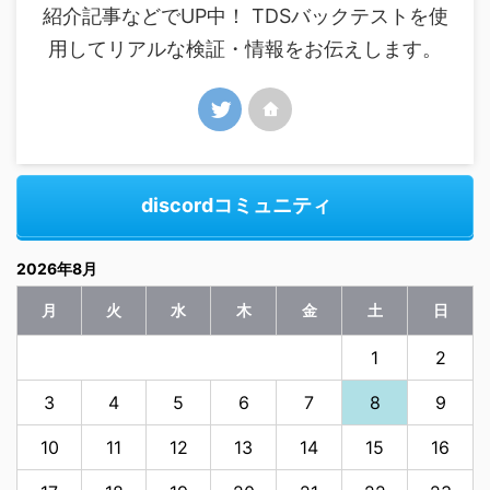
紹介記事などでUP中！ TDSバックテストを使
用してリアルな検証・情報をお伝えします。
discordコミュニティ
2026年8月
月
火
水
木
金
土
日
1
2
3
4
5
6
7
8
9
10
11
12
13
14
15
16