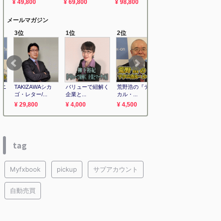
tag
Myfxbook
pickup
サブアカウント
自動売買