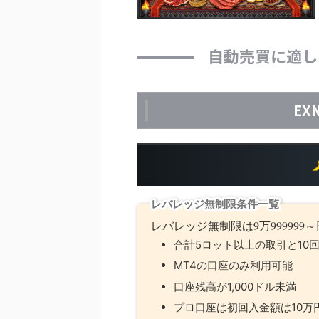
自動売買に適し
EX
レバレッジ無制限条件一覧
レバレッジ無制限は9万99999
合計5ロット以上の取引と10
MT4の口座のみ利用可能
口座残高が1,000ドル未満
プロ口座は初回入金額は10万