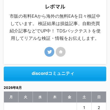
レポマル
市販の有料EAから海外の無料EAを日々検証中
しています。 検証結果は損益記事、自動売買
紹介記事などでUP中！ TDSバックテストを使
用してリアルな検証・情報をお伝えします。
discordコミュニティ
2026年8月
月
火
水
木
金
土
日
1
2