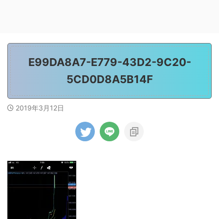
E99DA8A7-E779-43D2-9C20-
5CD0D8A5B14F
2019年3月12日