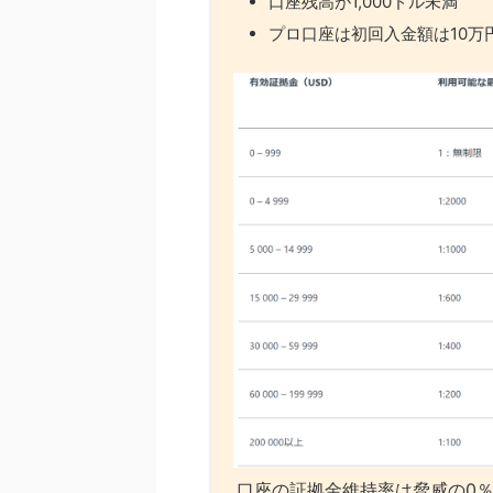
口座残高が1,000ドル未満
プロ口座は初回入金額は10万
口座の証拠金維持率は脅威の0％