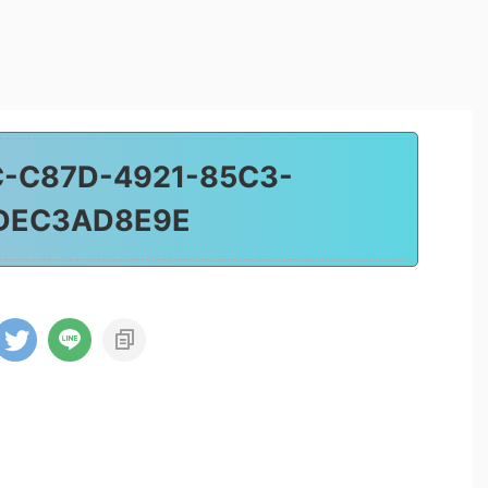
-C87D-4921-85C3-
DEC3AD8E9E