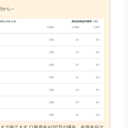
円から～
まで保てます 口座資金が20万の場合、全資金分マ