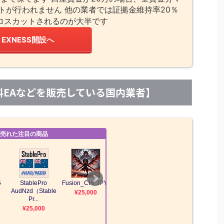
トが行われません 他の業者では証拠金維持率20％
ロスカットされるのが大半です
EXNESS開設へ
【有料EAなどを販売している国内業者】