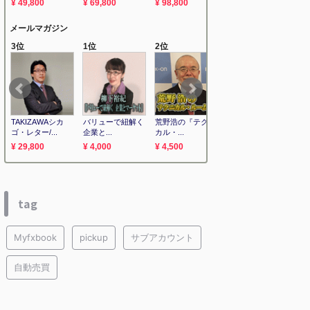
tag
Myfxbook
pickup
サブアカウント
自動売買