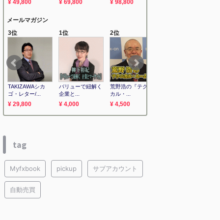
tag
Myfxbook
pickup
サブアカウント
自動売買