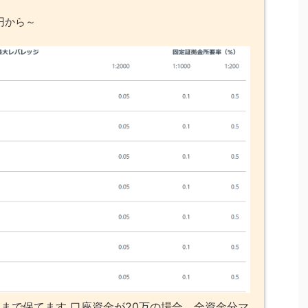
円から～
まで保てます 口座資金が20万の場合、全資金分マ