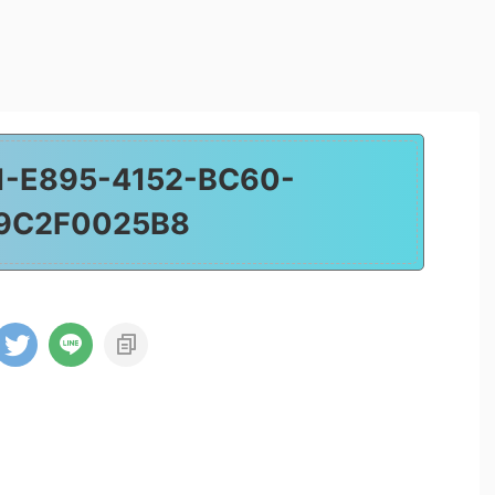
-E895-4152-BC60-
9C2F0025B8