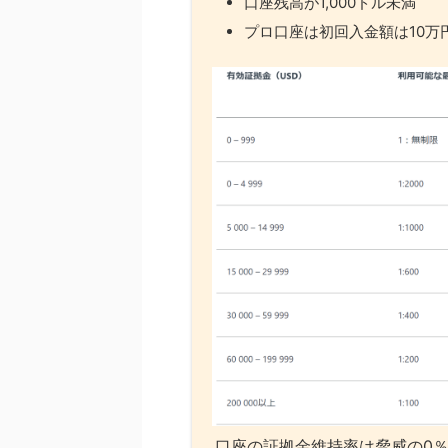
口座残高が1,000ドル未満
プロ口座は初回入金額は10万
口座の証拠金維持率は脅威の0％