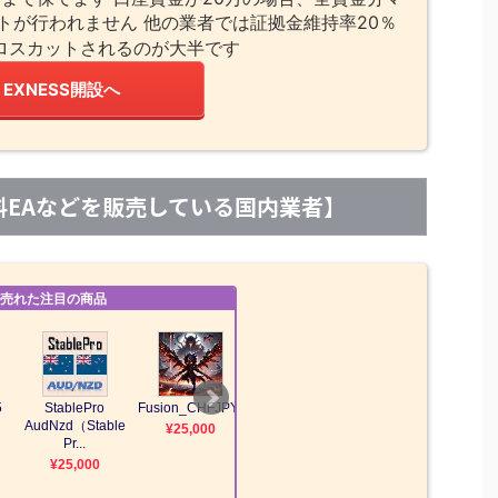
トが行われません 他の業者では証拠金維持率20％
ロスカットされるのが大半です
EXNESS開設へ
【有料EAなどを販売している国内業者】