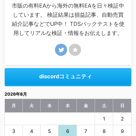
市販の有料EAから海外の無料EAを日々検証中
しています。 検証結果は損益記事、自動売買
紹介記事などでUP中！ TDSバックテストを使
用してリアルな検証・情報をお伝えします。
discordコミュニティ
2026年8月
月
火
水
木
金
土
日
1
2
3
4
5
6
7
8
9