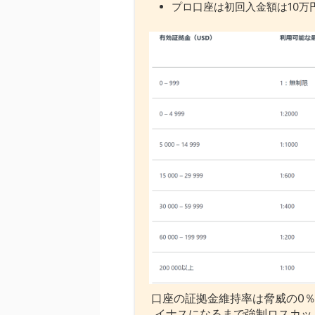
プロ口座は初回入金額は10万
口座の証拠金維持率は脅威の0％
イナスになるまで強制ロスカッ