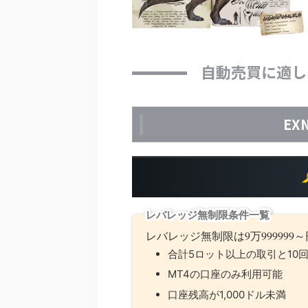
自動売買に適し
EX
レバレッジ無制限条件一覧
レバレッジ無制限は9万99999
合計5ロット以上の取引と10
MT4の口座のみ利用可能
口座残高が1,000ドル未満