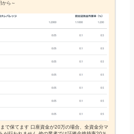
円から～
まで保てます 口座資金が20万の場合、全資金分マ
トが行われません 他の業者では証拠金維持率20％