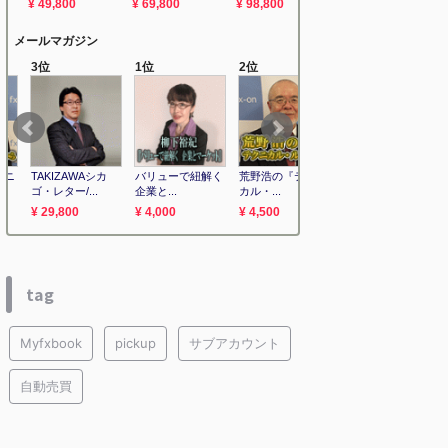
tag
Myfxbook
pickup
サブアカウント
自動売買