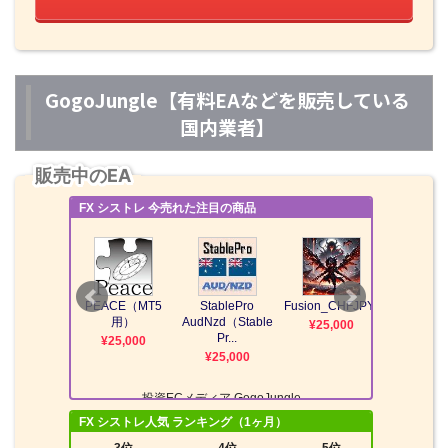
GogoJungle【有料EAなどを販売している
国内業者】
販売中のEA