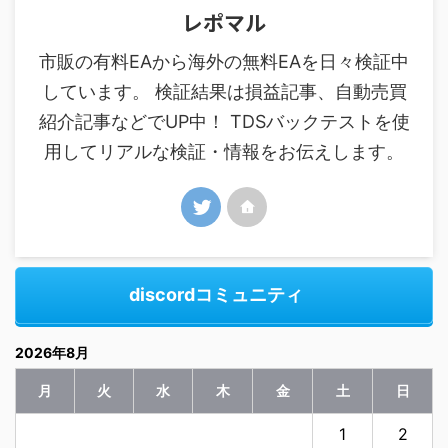
レポマル
市販の有料EAから海外の無料EAを日々検証中
しています。 検証結果は損益記事、自動売買
紹介記事などでUP中！ TDSバックテストを使
用してリアルな検証・情報をお伝えします。
discordコミュニティ
2026年8月
月
火
水
木
金
土
日
1
2