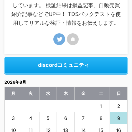
しています。 検証結果は損益記事、自動売買
紹介記事などでUP中！ TDSバックテストを使
用してリアルな検証・情報をお伝えします。
discordコミュニティ
2026年8月
月
火
水
木
金
土
日
1
2
3
4
5
6
7
8
9
10
11
12
13
14
15
16