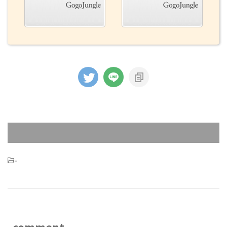
-
comment