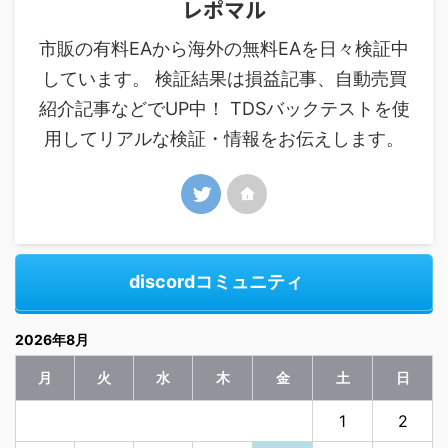
レポマル
市販の有料EAから海外の無料EAを日々検証中
しています。 検証結果は損益記事、自動売買
紹介記事などでUP中！ TDSバックテストを使
用してリアルな検証・情報をお伝えします。
discordコミュニティ
2026年8月
月
火
水
木
金
土
日
1
2