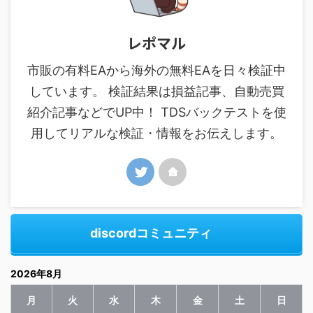
レポマル
市販の有料EAから海外の無料EAを日々検証中
しています。 検証結果は損益記事、自動売買
紹介記事などでUP中！ TDSバックテストを使
用してリアルな検証・情報をお伝えします。
discordコミュニティ
2026年8月
月
火
水
木
金
土
日