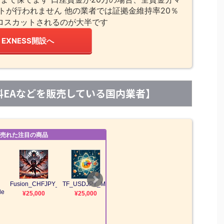
トが行われません 他の業者では証拠金維持率20％
ロスカットされるのが大半です
EXNESS開設へ
【有料EAなどを販売している国内業者】