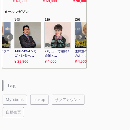
tag
Myfxbook
pickup
サブアカウント
自動売買