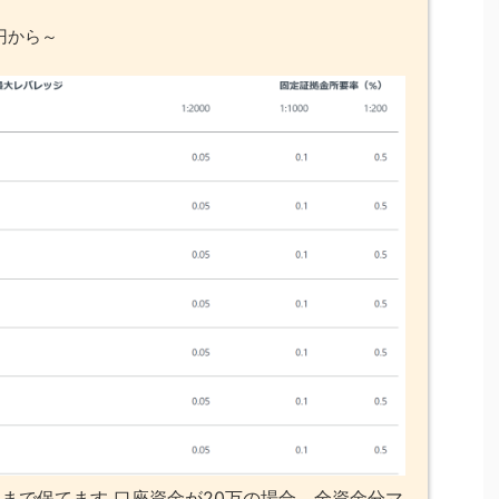
円から～
まで保てます 口座資金が20万の場合、全資金分マ