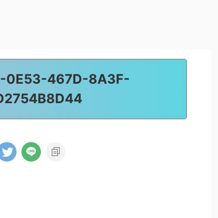
-0E53-467D-8A3F-
D2754B8D44