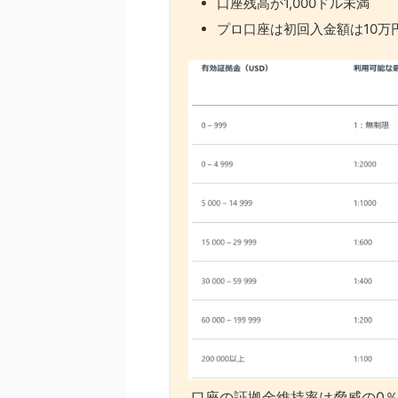
口座残高が1,000ドル未満
プロ口座は初回入金額は10万
口座の証拠金維持率は脅威の0％