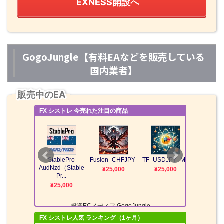
EXNESS開設へ
GogoJungle【有料EAなどを販売している
国内業者】
販売中のEA