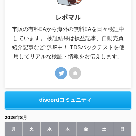
レポマル
市販の有料EAから海外の無料EAを日々検証中
しています。 検証結果は損益記事、自動売買
紹介記事などでUP中！ TDSバックテストを使
用してリアルな検証・情報をお伝えします。
discordコミュニティ
2026年8月
月
火
水
木
金
土
日