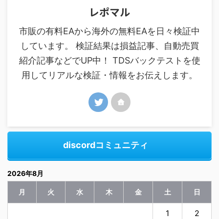
レポマル
市販の有料EAから海外の無料EAを日々検証中
しています。 検証結果は損益記事、自動売買
紹介記事などでUP中！ TDSバックテストを使
用してリアルな検証・情報をお伝えします。
discordコミュニティ
2026年8月
月
火
水
木
金
土
日
1
2