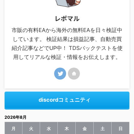
レポマル
市販の有料EAから海外の無料EAを日々検証中
しています。 検証結果は損益記事、自動売買
紹介記事などでUP中！ TDSバックテストを使
用してリアルな検証・情報をお伝えします。
discordコミュニティ
2026年8月
月
火
水
木
金
土
日