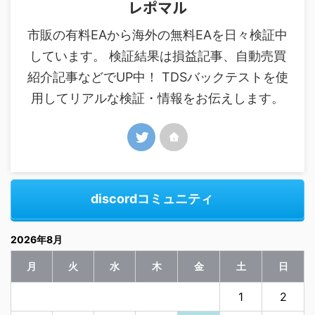
レポマル
市販の有料EAから海外の無料EAを日々検証中
しています。 検証結果は損益記事、自動売買
紹介記事などでUP中！ TDSバックテストを使
用してリアルな検証・情報をお伝えします。
discordコミュニティ
2026年8月
月
火
水
木
金
土
日
1
2