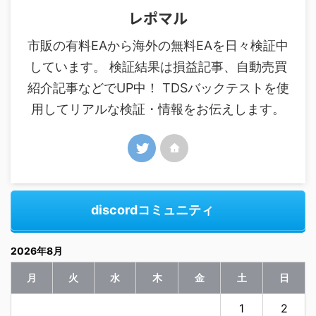
レポマル
市販の有料EAから海外の無料EAを日々検証中
しています。 検証結果は損益記事、自動売買
紹介記事などでUP中！ TDSバックテストを使
用してリアルな検証・情報をお伝えします。
discordコミュニティ
2026年8月
月
火
水
木
金
土
日
1
2