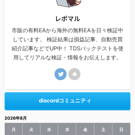
レポマル
市販の有料EAから海外の無料EAを日々検証中
しています。 検証結果は損益記事、自動売買
紹介記事などでUP中！ TDSバックテストを使
用してリアルな検証・情報をお伝えします。
discordコミュニティ
2026年8月
月
火
水
木
金
土
日