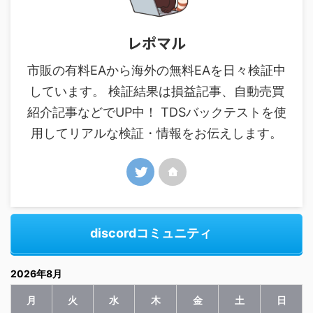
レポマル
市販の有料EAから海外の無料EAを日々検証中
しています。 検証結果は損益記事、自動売買
紹介記事などでUP中！ TDSバックテストを使
用してリアルな検証・情報をお伝えします。
discordコミュニティ
2026年8月
月
火
水
木
金
土
日