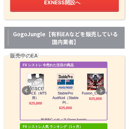
EXNESS開設へ
GogoJungle【有料EAなどを販売している
国内業者】
販売中のEA