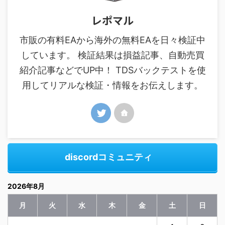
レポマル
市販の有料EAから海外の無料EAを日々検証中
しています。 検証結果は損益記事、自動売買
紹介記事などでUP中！ TDSバックテストを使
用してリアルな検証・情報をお伝えします。
discordコミュニティ
2026年8月
月
火
水
木
金
土
日