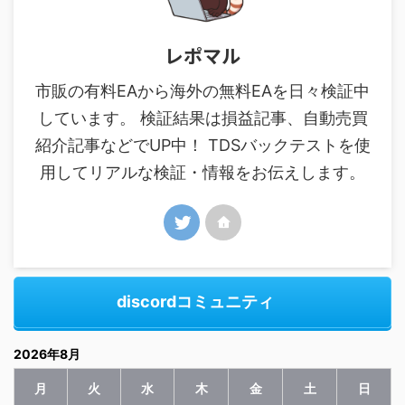
レポマル
市販の有料EAから海外の無料EAを日々検証中
しています。 検証結果は損益記事、自動売買
紹介記事などでUP中！ TDSバックテストを使
用してリアルな検証・情報をお伝えします。
discordコミュニティ
2026年8月
月
火
水
木
金
土
日