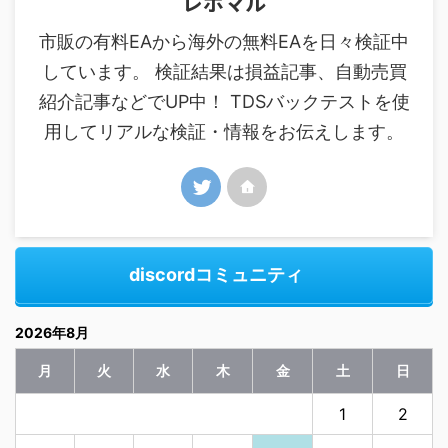
レポマル
市販の有料EAから海外の無料EAを日々検証中
しています。 検証結果は損益記事、自動売買
紹介記事などでUP中！ TDSバックテストを使
用してリアルな検証・情報をお伝えします。
discordコミュニティ
2026年8月
月
火
水
木
金
土
日
1
2