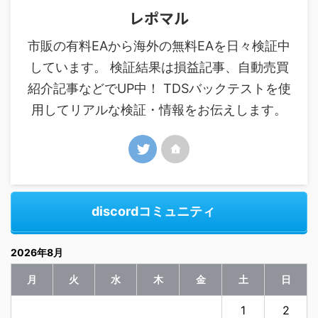
レポマル
市販の有料EAから海外の無料EAを日々検証中
しています。 検証結果は損益記事、自動売買
紹介記事などでUP中！ TDSバックテストを使
用してリアルな検証・情報をお伝えします。
discordコミュニティ
2026年8月
月
火
水
木
金
土
日
1
2