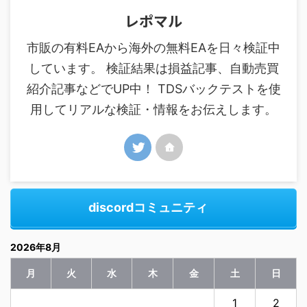
レポマル
市販の有料EAから海外の無料EAを日々検証中
しています。 検証結果は損益記事、自動売買
紹介記事などでUP中！ TDSバックテストを使
用してリアルな検証・情報をお伝えします。
discordコミュニティ
2026年8月
月
火
水
木
金
土
日
1
2