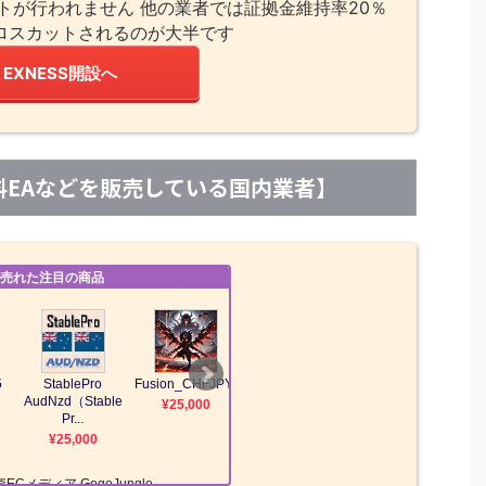
トが行われません 他の業者では証拠金維持率20％
ロスカットされるのが大半です
EXNESS開設へ
【有料EAなどを販売している国内業者】