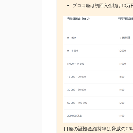
プロ口座は初回入金額は10万
口座の証拠金維持率は脅威の0％