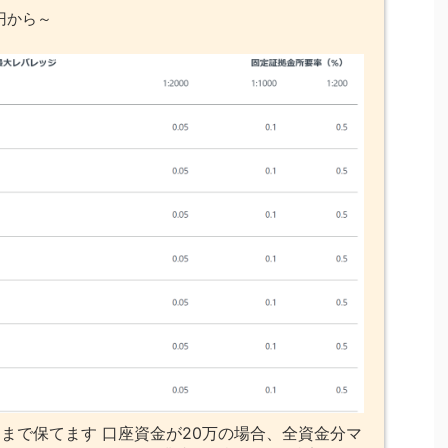
円から～
まで保てます 口座資金が20万の場合、全資金分マ