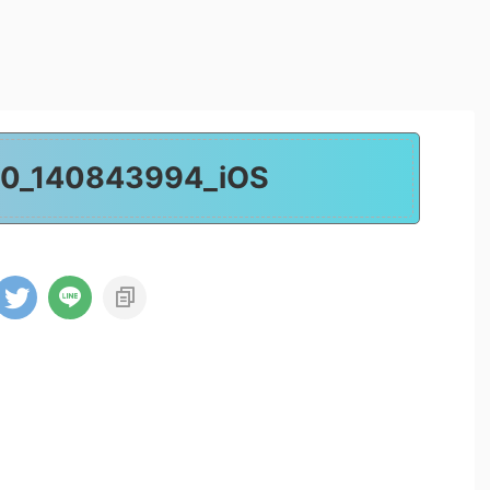
0_140843994_iOS