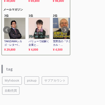
tag
Myfxbook
pickup
サブアカウント
自動売買