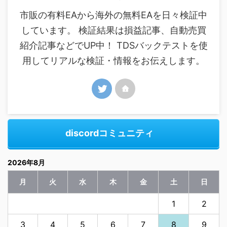
市販の有料EAから海外の無料EAを日々検証中
しています。 検証結果は損益記事、自動売買
紹介記事などでUP中！ TDSバックテストを使
用してリアルな検証・情報をお伝えします。
discordコミュニティ
2026年8月
月
火
水
木
金
土
日
1
2
3
4
5
6
7
8
9