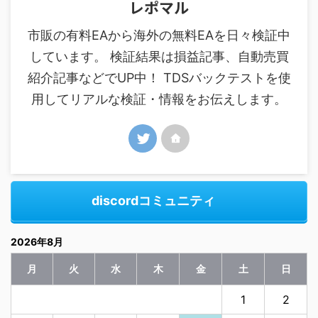
レポマル
市販の有料EAから海外の無料EAを日々検証中
しています。 検証結果は損益記事、自動売買
紹介記事などでUP中！ TDSバックテストを使
用してリアルな検証・情報をお伝えします。
discordコミュニティ
2026年8月
月
火
水
木
金
土
日
1
2