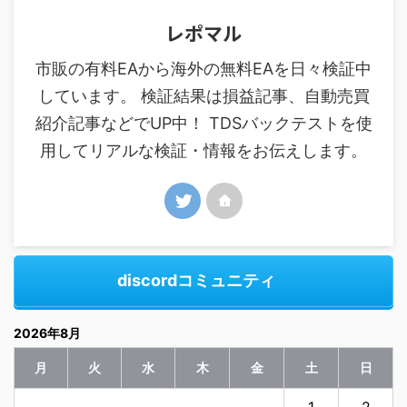
レポマル
市販の有料EAから海外の無料EAを日々検証中
しています。 検証結果は損益記事、自動売買
紹介記事などでUP中！ TDSバックテストを使
用してリアルな検証・情報をお伝えします。
discordコミュニティ
2026年8月
月
火
水
木
金
土
日
1
2