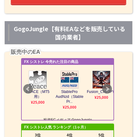
GogoJungle【有料EAなどを販売している
国内業者】
販売中のEA