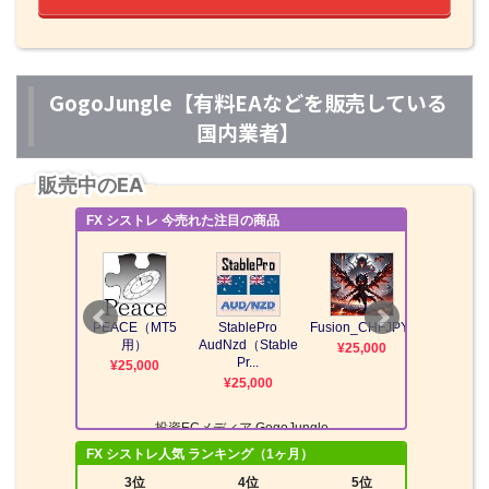
GogoJungle【有料EAなどを販売している
国内業者】
販売中のEA