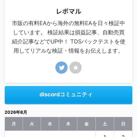
レポマル
市販の有料EAから海外の無料EAを日々検証中
しています。 検証結果は損益記事、自動売買
紹介記事などでUP中！ TDSバックテストを使
用してリアルな検証・情報をお伝えします。
discordコミュニティ
2026年8月
月
火
水
木
金
土
日
1
2