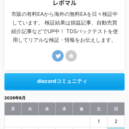
レポマル
市販の有料EAから海外の無料EAを日々検証中
しています。 検証結果は損益記事、自動売買
紹介記事などでUP中！ TDSバックテストを使
用してリアルな検証・情報をお伝えします。
discordコミュニティ
2026年8月
月
火
水
木
金
土
日
1
2