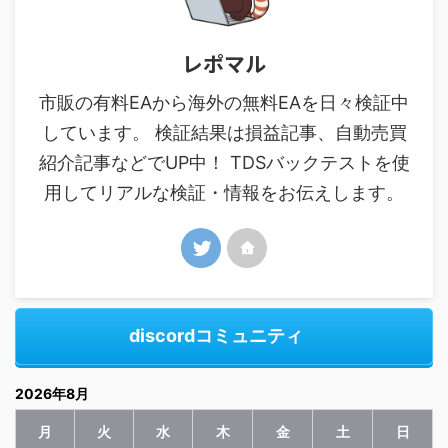
レポマル
市販の有料EAから海外の無料EAを日々検証中
しています。 検証結果は損益記事、自動売買
紹介記事などでUP中！ TDSバックテストを使
用してリアルな検証・情報をお伝えします。
discordコミュニティ
2026年8月
月
火
水
木
金
土
日