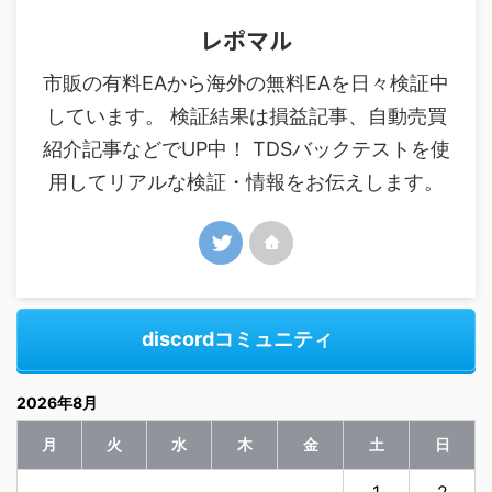
レポマル
市販の有料EAから海外の無料EAを日々検証中
しています。 検証結果は損益記事、自動売買
紹介記事などでUP中！ TDSバックテストを使
用してリアルな検証・情報をお伝えします。
discordコミュニティ
2026年8月
月
火
水
木
金
土
日
1
2