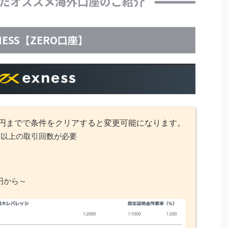
たオススメ海外口座のご紹介
NESS【ZERO口座】
9～円までで条件をクリアすると変更可能になります。
回以上の取引回数が必要
円から～