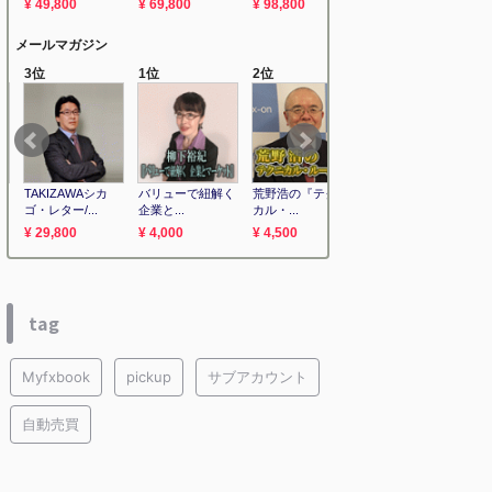
tag
Myfxbook
pickup
サブアカウント
自動売買