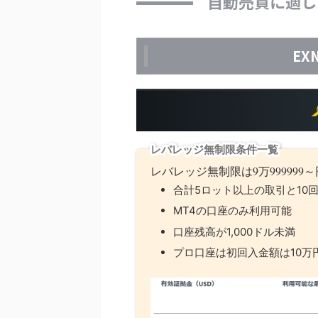
自動売買に適し
EX
レバレッジ無制限条件一覧
レバレッジ無制限は9万99999
合計5ロット以上の取引と10
MT4の口座のみ利用可能
口座残高が1,000ドル未満
プロ口座は初回入金額は10万