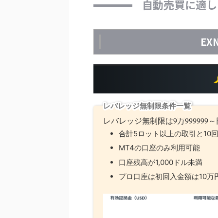
自動売買に適し
EX
レバレッジ無制限条件一覧
レバレッジ無制限は9万99999
合計5ロット以上の取引と10
MT4の口座のみ利用可能
口座残高が1,000ドル未満
プロ口座は初回入金額は10万