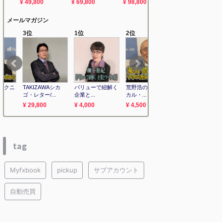
tag
Myfxbook
pickup
サブアカウント
自動売買