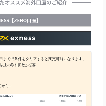
たオススメ海外口座のご紹介
NESS【ZERO口座】
9～円までで条件をクリアすると変更可能になります。
回以上の取引回数が必要
円から～