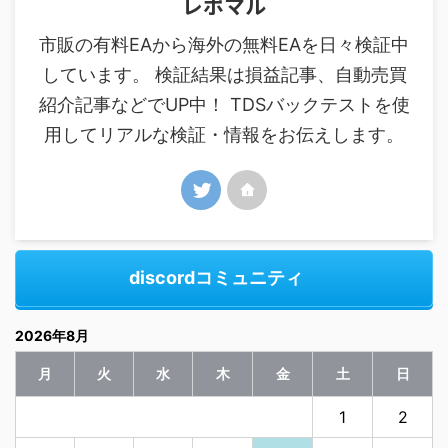
レポマル
市販の有料EAから海外の無料EAを日々検証中
しています。 検証結果は損益記事、自動売買
紹介記事などでUP中！ TDSバックテストを使
用してリアルな検証・情報をお伝えします。
discordコミュニティ
2026年8月
月
火
水
木
金
土
日
1
2