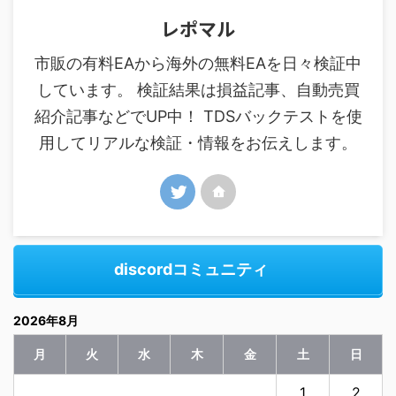
レポマル
市販の有料EAから海外の無料EAを日々検証中
しています。 検証結果は損益記事、自動売買
紹介記事などでUP中！ TDSバックテストを使
用してリアルな検証・情報をお伝えします。
discordコミュニティ
2026年8月
月
火
水
木
金
土
日
1
2